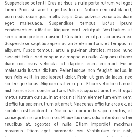
Suspendisse potenti. Cras at risus a nulla porta rutrum vel eget
lorem. Proin sit amet egestas lectus. Nullam nec nisl blandit,
commodo quam quis, mollis turpis. Cras pulvinar venenatis diam
eget malesuada. Suspendisse tempus luctus ipsum
condimentum efficitur. Aliquam erat volutpat. Vestibulum ut
sem a arcu pretium euismod. Curabitur volutpat accumsan ex.
Suspendisse sagittis sapien ac ante elementum, et tempus mi
aliquam. Fusce tempus, arcu a pulvinar ultricies, massa nunc
suscipit tellus, sed congue ex magna eu nulla. Aliquam ultrices
diam non risus vehicula, at dapibus enim euismod. Fusce
malesuada luctus dictum. Pellentesque non feugiat lectus. In
non felis velit. In sed laoreet dolor. Proin ut gravida lacus, nec
scelerisque lacus. Aliquam erat volutpat. Etiam vel odio sit amet
nisl fermentum condimentum. Pellentesque sit amet velit eget
metus rutrum cursus. In at eros nisl. Nam elementum enim sem,
id efficitur sapien rutrum sit amet. Maecenas efficitur eros ex, at
sodales nisl hendrerit a. Maecenas commodo sapien lectus, et
consequat nisi pretium non. Phasellus nunc odio, interdum vitae
faucibus at, egestas et nulla. Etiam imperdiet maximus
maximus. Etiam eget commodo nisi. Vestibulum felis nibh,