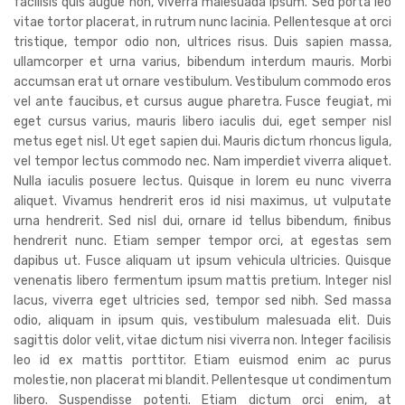
facilisis quis augue non, viverra malesuada ipsum. Sed porta leo
vitae tortor placerat, in rutrum nunc lacinia. Pellentesque at orci
tristique, tempor odio non, ultrices risus. Duis sapien massa,
ullamcorper et urna varius, bibendum interdum mauris. Morbi
accumsan erat ut ornare vestibulum. Vestibulum commodo eros
vel ante faucibus, et cursus augue pharetra. Fusce feugiat, mi
eget cursus varius, mauris libero iaculis dui, eget semper nisl
metus eget nisl. Ut eget sapien dui. Mauris dictum rhoncus ligula,
vel tempor lectus commodo nec. Nam imperdiet viverra aliquet.
Nulla iaculis posuere lectus. Quisque in lorem eu nunc viverra
aliquet. Vivamus hendrerit eros id nisi maximus, ut vulputate
urna hendrerit. Sed nisl dui, ornare id tellus bibendum, finibus
hendrerit nunc. Etiam semper tempor orci, at egestas sem
dapibus ut. Fusce aliquam ut ipsum vehicula ultricies. Quisque
venenatis libero fermentum ipsum mattis pretium. Integer nisl
lacus, viverra eget ultricies sed, tempor sed nibh. Sed massa
odio, aliquam in ipsum quis, vestibulum malesuada elit. Duis
sagittis dolor velit, vitae dictum nisi viverra non. Integer facilisis
leo id ex mattis porttitor. Etiam euismod enim ac purus
molestie, non placerat mi blandit. Pellentesque ut condimentum
libero. Suspendisse potenti. Etiam dictum orci enim, at